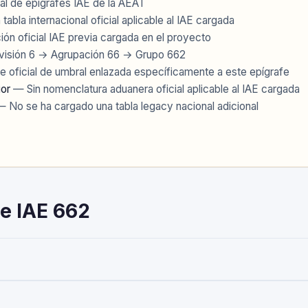
al de epígrafes IAE de la AEAT
tabla internacional oficial aplicable al IAE cargada
ión oficial IAE previa cargada en el proyecto
visión 6 → Agrupación 66 → Grupo 662
e oficial de umbral enlazada específicamente a este epígrafe
ior
— Sin nomenclatura aduanera oficial aplicable al IAE cargada
 No se ha cargado una tabla legacy nacional adicional
re IAE 662
or Menor' — pertenece a la Actividades Empresariales del Impuesto
 Toda empresa o autónomo que realice esta actividad debe darse de