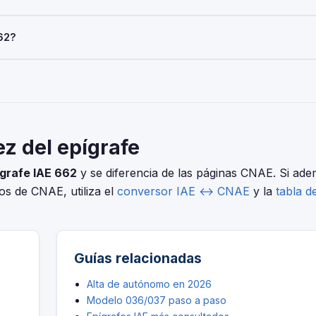
del pago del IAE. Las sociedades con cifra de negocios inferior a 
62?
AE es obligatoria para todos al iniciar la actividad económica.
elo 036/037 (alta), Modelo 303 (IVA trimestral), Modelo 130 o 131 
ero distintas. Usa nuestro conversor IAE↔CNAE para encontrar el c
 Mixto o Integrado al por Menor.
ez del epígrafe
ígrafe IAE 662
y se diferencia de las páginas CNAE. Si ad
ios de CNAE, utiliza el
conversor IAE ↔ CNAE
y la
tabla d
Guías relacionadas
Alta de autónomo en 2026
Modelo 036/037 paso a paso