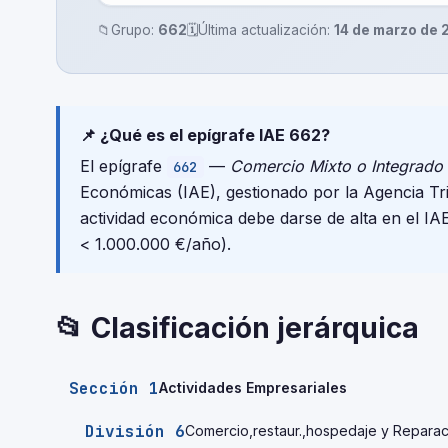
📁
Grupo:
662
🗓️
Última actualización:
14 de marzo de
📌 ¿Qué es el epígrafe IAE 662?
El epígrafe
—
Comercio Mixto o Integrado 
662
Económicas (IAE), gestionado por la Agencia T
actividad económica debe darse de alta en el IA
< 1.000.000 €/año).
📂 Clasificación jerárquica
Sección 1
Actividades Empresariales
División 6
Comercio,restaur.,hospedaje y Reparac