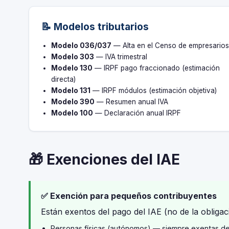
📝 Modelos tributarios
Modelo 036/037
— Alta en el Censo de empresario
Modelo 303
— IVA trimestral
Modelo 130
— IRPF pago fraccionado (estimación
directa)
Modelo 131
— IRPF módulos (estimación objetiva)
Modelo 390
— Resumen anual IVA
Modelo 100
— Declaración anual IRPF
🎁 Exenciones del IAE
✅ Exención para pequeños contribuyentes
Están exentos del pago del IAE (no de la obligaci
Personas físicas (autónomos) — siempre exentas d