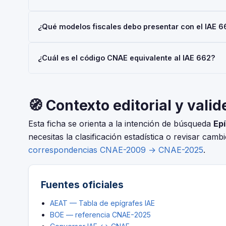
mediante el Modelo 036 o 037.
Las personas físicas (autónomos) están siempre exentas 
¿Qué modelos fiscales debo presentar con el IAE 6
€/año también están exentas. No obstante, el alta en el I
Depende de tu régimen y actividad, pero en general: Mod
¿Cuál es el código CNAE equivalente al IAE 662?
Consulta con tu asesor fiscal para tu situación concreta.
El IAE y el CNAE son clasificaciones complementarias p
CNAE-2025 que corresponde al epígrafe 662 — Comercio
🧭 Contexto editorial y valid
Esta ficha se orienta a la intención de búsqueda
Ep
necesitas la clasificación estadística o revisar camb
correspondencias CNAE-2009 → CNAE-2025
.
Fuentes oficiales
AEAT — Tabla de epígrafes IAE
BOE — referencia CNAE-2025