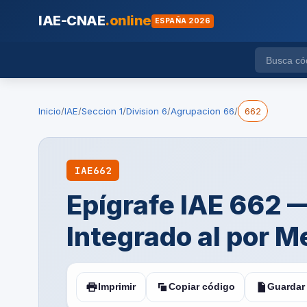
IAE-CNAE
.online
ESPAÑA 2026
Inicio
/
IAE
/
Seccion 1
/
Division 6
/
Agrupacion 66
/
662
IAE
662
Epígrafe IAE 662 
Integrado al por M
Imprimir
Copiar código
Guardar