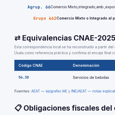
Agrup. 66
Comercio Mixto,integrado,amb.,expos
Grupo 662
Comercio Mixto o Integrado al 
⇄ Equivalencias CNAE-202
Esta correspondencia local se ha reconstruido a partir del 
Úsala como referencia práctica y confirma el encaje final co
Código CNAE
Denominación
56.30
Servicios de bebidas
Fuentes:
AEAT — epígrafes IAE
y
INE/AEAT — notas explic
📋 Obligaciones fiscales del