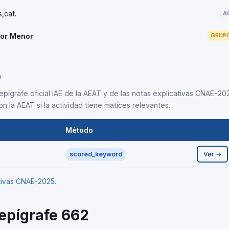
,cat.
A
por Menor
GRUPO
5
epígrafe oficial IAE de la AEAT y de las notas explicativas CNAE-202
n la AEAT si la actividad tiene matices relevantes.
Método
Ver →
scored_keyword
ativas CNAE-2025
.
 epígrafe 662