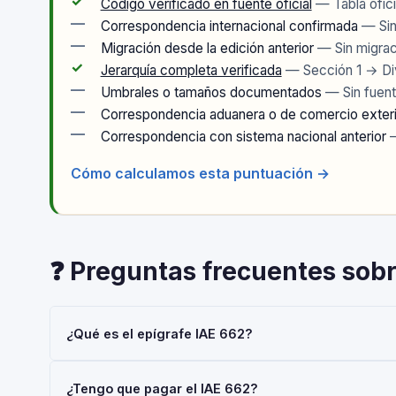
✓
Código verificado en fuente oficial
— Tabla ofici
—
Correspondencia internacional confirmada
— Sin 
—
Migración desde la edición anterior
— Sin migrac
✓
Jerarquía completa verificada
— Sección 1 → Di
—
Umbrales o tamaños documentados
— Sin fuent
—
Correspondencia aduanera o de comercio exter
—
Correspondencia con sistema nacional anterior
—
Cómo calculamos esta puntuación →
❓ Preguntas frecuentes sob
¿Qué es el epígrafe IAE 662?
El epígrafe IAE 662 — 'Comercio Mixto o Integrado al p
¿Tengo que pagar el IAE 662?
Actividades Económicas (IAE), gestionado por la AEAT.