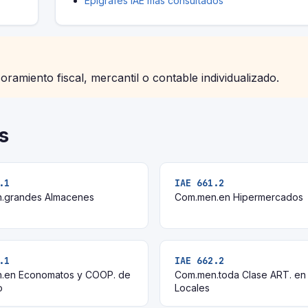
Epígrafes IAE más consultados
soramiento fiscal, mercantil o contable individualizado.
s
.1
IAE 661.2
.grandes Almacenes
Com.men.en Hipermercados
.1
IAE 662.2
.en Economatos y COOP. de
Com.men.toda Clase ART. en
o
Locales