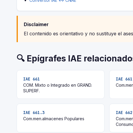
Conversor IAE ↔ CNAE
Disclaimer
El contenido es orientativo y no sustituye el ase
🔍 Epígrafes IAE relacionado
IAE 661
IAE 661
COM. Mixto o Integrado en GRAND.
Com.men
SUPERF.
IAE 661.3
IAE 662
Com.men.almacenes Populares
Com.men
Consum