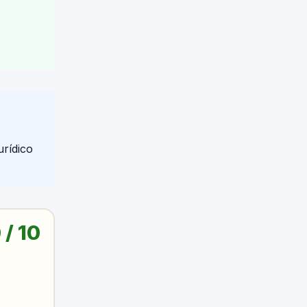
urídico
 / 10