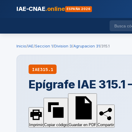
IAE-CNAE
.online
ESPAÑA 2026
Inicio
/
IAE
/
Seccion 1
/
Division 3
/
Agrupacion 31
/
315.1
IAE
315.1
Epígrafe IAE 315.
Imprimir
Copiar código
Guardar en PDF
Compartir