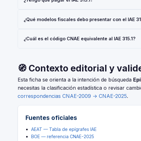
(IAE), gestionado por la AEAT. Toda empresa o autónom
037.
Las personas físicas (autónomos) están siempre exentas 
¿Qué modelos fiscales debo presentar con el IAE 31
€/año también están exentas. No obstante, el alta en el I
Depende de tu régimen y actividad, pero en general: Mod
¿Cuál es el código CNAE equivalente al IAE 315.1?
Consulta con tu asesor fiscal para tu situación concreta.
El IAE y el CNAE son clasificaciones complementarias p
CNAE-2025 que corresponde al epígrafe 315.1 — Grande
🧭 Contexto editorial y valid
Esta ficha se orienta a la intención de búsqueda
Epí
necesitas la clasificación estadística o revisar camb
correspondencias CNAE-2009 → CNAE-2025
.
Fuentes oficiales
AEAT — Tabla de epígrafes IAE
BOE — referencia CNAE-2025