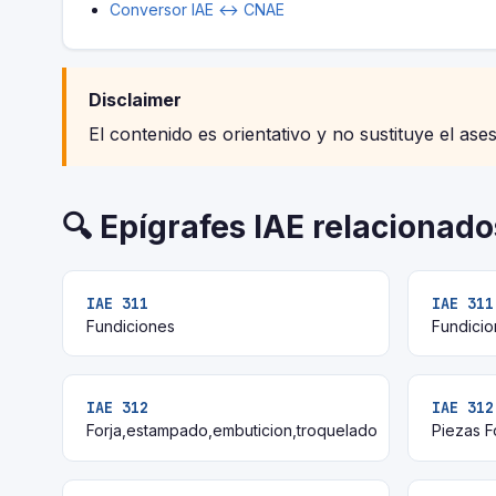
Conversor IAE ↔ CNAE
Disclaimer
El contenido es orientativo y no sustituye el ase
🔍 Epígrafes IAE relacionado
IAE 311
IAE 311
Fundiciones
Fundicio
IAE 312
IAE 312
Forja,estampado,embuticion,troquelado
Piezas F