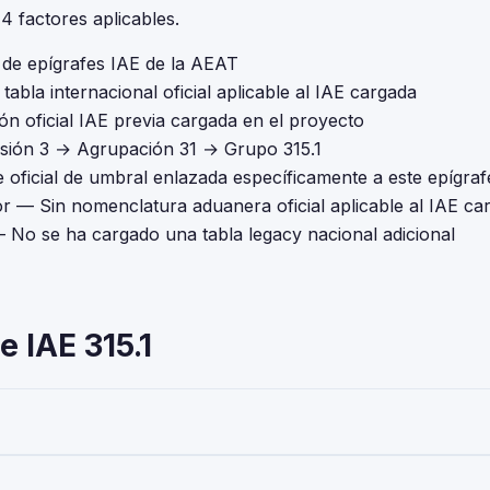
 factores aplicables.
l de epígrafes IAE de la AEAT
tabla internacional oficial aplicable al IAE cargada
ón oficial IAE previa cargada en el proyecto
isión 3 → Agrupación 31 → Grupo 315.1
 oficial de umbral enlazada específicamente a este epígraf
or
— Sin nomenclatura aduanera oficial aplicable al IAE ca
 No se ha cargado una tabla legacy nacional adicional
 IAE 315.1
 a la Actividades Empresariales del Impuesto sobre Actividades Ec