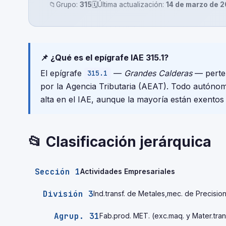
📁
Grupo:
315
🗓️
Última actualización:
14 de marzo de 
📌 ¿Qué es el epígrafe IAE 315.1?
El epígrafe
—
Grandes Calderas
— perten
315.1
por la Agencia Tributaria (AEAT). Todo autónom
alta en el IAE, aunque la mayoría están exentos
📂 Clasificación jerárquica
Sección 1
Actividades Empresariales
División 3
Ind.transf. de Metales,mec. de Precisio
Agrup. 31
Fab.prod. MET. (exc.maq. y Mater.tran