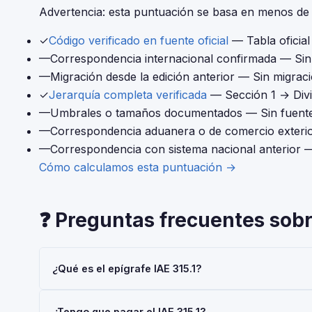
Advertencia: esta puntuación se basa en menos de 4
✓
Código verificado en fuente oficial
— Tabla oficia
—
Correspondencia internacional confirmada
— Sin 
—
Migración desde la edición anterior
— Sin migraci
✓
Jerarquía completa verificada
— Sección 1 → Div
—
Umbrales o tamaños documentados
— Sin fuente
—
Correspondencia aduanera o de comercio exteri
—
Correspondencia con sistema nacional anterior
—
Cómo calculamos esta puntuación →
❓ Preguntas frecuentes sobre
¿Qué es el epígrafe IAE 315.1?
El epígrafe IAE 315.1 — 'Grandes Calderas' — pertenece
¿Tengo que pagar el IAE 315.1?