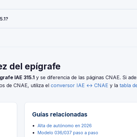
o que realice esta actividad debe darse de alta mediante el Model
del pago del IAE. Las sociedades con cifra de negocios inferior a 
5.1?
AE es obligatoria para todos al iniciar la actividad económica.
elo 036/037 (alta), Modelo 303 (IVA trimestral), Modelo 130 o 131 
ero distintas. Usa nuestro conversor IAE↔CNAE para encontrar el c
s Calderas.
ez del epígrafe
grafe IAE 315.1
y se diferencia de las páginas CNAE. Si ad
ios de CNAE, utiliza el
conversor IAE ↔ CNAE
y la
tabla d
Guías relacionadas
Alta de autónomo en 2026
Modelo 036/037 paso a paso