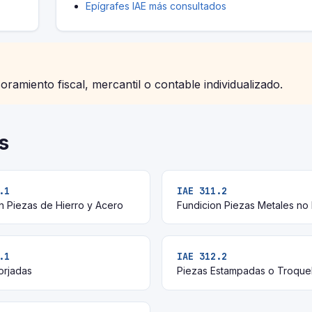
Epígrafes IAE más consultados
soramiento fiscal, mercantil o contable individualizado.
s
.1
IAE 311.2
n Piezas de Hierro y Acero
Fundicion Piezas Metales no
.1
IAE 312.2
orjadas
Piezas Estampadas o Troque