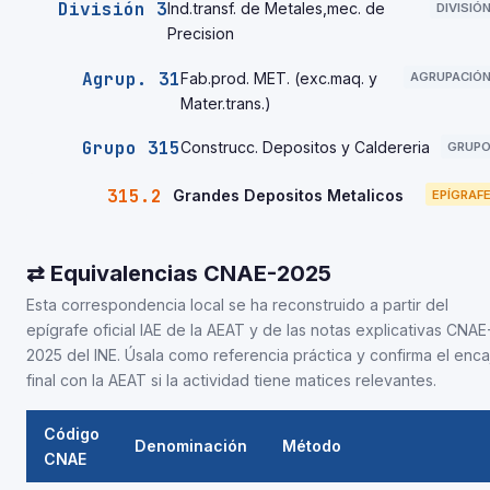
División 3
Ind.transf. de Metales,mec. de
DIVISIÓ
Precision
Agrup. 31
Fab.prod. MET. (exc.maq. y
AGRUPACIÓ
Mater.trans.)
Grupo 315
Construcc. Depositos y Caldereria
GRUP
315.2
Grandes Depositos Metalicos
EPÍGRAF
⇄ Equivalencias CNAE-2025
Esta correspondencia local se ha reconstruido a partir del
epígrafe oficial IAE de la AEAT y de las notas explicativas CNAE
2025 del INE. Úsala como referencia práctica y confirma el enca
final con la AEAT si la actividad tiene matices relevantes.
Código
Denominación
Método
CNAE