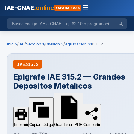
IAE-CNAE
.online
☰
ESPAÑA 2026
🔍
Inicio
/
IAE
/
Seccion 1
/
Division 3
/
Agrupacion 31
/
315.2
IAE
315.2
Epígrafe IAE 315.2 — Grandes
Depositos Metalicos
Imprimir
Copiar código
Guardar en PDF
Compartir