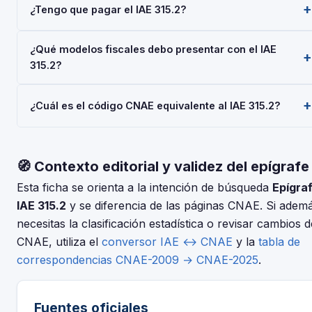
¿Tengo que pagar el IAE 315.2?
pertenece a la Actividades Empresariales del Impuesto
sobre Actividades Económicas (IAE), gestionado por la AEAT.
Las personas físicas (autónomos) están siempre exentas del
Toda empresa o autónomo que realice esta actividad debe
¿Qué modelos fiscales debo presentar con el IAE
pago del IAE. Las sociedades con cifra de negocios inferior
darse de alta mediante el Modelo 036 o 037.
315.2?
a 1.000.000 €/año también están exentas. No obstante, el
alta en el IAE es obligatoria para todos al iniciar la actividad
Depende de tu régimen y actividad, pero en general:
económica.
¿Cuál es el código CNAE equivalente al IAE 315.2?
Modelo 036/037 (alta), Modelo 303 (IVA trimestral), Modelo
130 o 131 (IRPF). Consulta con tu asesor fiscal para tu
El IAE y el CNAE son clasificaciones complementarias pero
situación concreta.
distintas. Usa nuestro conversor IAE↔CNAE para encontrar
🧭 Contexto editorial y validez del epígrafe
el código CNAE-2025 que corresponde al epígrafe 315.2 —
Grandes Depositos Metalicos.
Esta ficha se orienta a la intención de búsqueda
Epígra
IAE 315.2
y se diferencia de las páginas CNAE. Si adem
necesitas la clasificación estadística o revisar cambios d
CNAE, utiliza el
conversor IAE ↔ CNAE
y la
tabla de
correspondencias CNAE-2009 → CNAE-2025
.
Fuentes oficiales