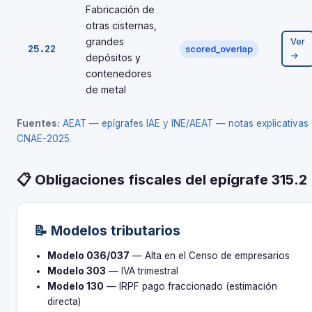
Fabricación de
otras cisternas,
grandes
Ver
25.22
scored_overlap
→
depósitos y
contenedores
de metal
Fuentes:
AEAT — epígrafes IAE
y
INE/AEAT — notas explicativas
CNAE-2025
.
📋 Obligaciones fiscales del epígrafe 315.2
📝 Modelos tributarios
Modelo 036/037
— Alta en el Censo de empresarios
Modelo 303
— IVA trimestral
Modelo 130
— IRPF pago fraccionado (estimación
directa)