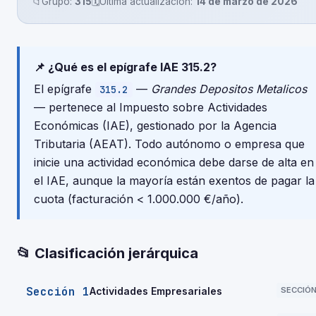
📁
Grupo:
315
🗓️
Última actualización:
14 de marzo de 2026
📌 ¿Qué es el epígrafe IAE 315.2?
El epígrafe
—
Grandes Depositos Metalicos
315.2
— pertenece al Impuesto sobre Actividades
Económicas (IAE), gestionado por la Agencia
Tributaria (AEAT). Todo autónomo o empresa que
inicie una actividad económica debe darse de alta en
el IAE, aunque la mayoría están exentos de pagar la
cuota (facturación < 1.000.000 €/año).
📂 Clasificación jerárquica
Sección 1
Actividades Empresariales
SECCIÓ