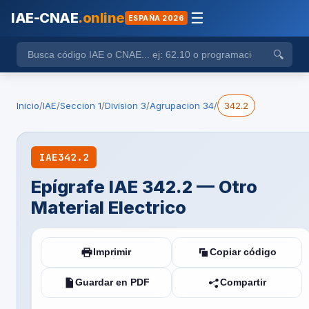
IAE-CNAE
.online
☰
ESPAÑA 2026
🔍
Inicio
/
IAE
/
Seccion 1
/
Division 3
/
Agrupacion 34
/
342.2
IAE
342.2
Epígrafe IAE 342.2 — Otro
Material Electrico
Imprimir
Copiar código
Guardar en PDF
Compartir