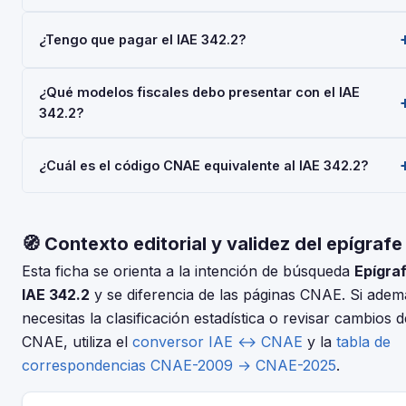
El epígrafe IAE 342.2 — 'Otro Material Electrico' — pertenec
¿Tengo que pagar el IAE 342.2?
a la Actividades Empresariales del Impuesto sobre
Actividades Económicas (IAE), gestionado por la AEAT. Toda
Las personas físicas (autónomos) están siempre exentas del
empresa o autónomo que realice esta actividad debe darse
¿Qué modelos fiscales debo presentar con el IAE
pago del IAE. Las sociedades con cifra de negocios inferior 
de alta mediante el Modelo 036 o 037.
342.2?
1.000.000 €/año también están exentas. No obstante, el alta
en el IAE es obligatoria para todos al iniciar la actividad
Depende de tu régimen y actividad, pero en general: Model
económica.
¿Cuál es el código CNAE equivalente al IAE 342.2?
036/037 (alta), Modelo 303 (IVA trimestral), Modelo 130 o 131
(IRPF). Consulta con tu asesor fiscal para tu situación
El IAE y el CNAE son clasificaciones complementarias pero
concreta.
distintas. Usa nuestro conversor IAE↔CNAE para encontrar e
🧭 Contexto editorial y validez del epígrafe
código CNAE-2025 que corresponde al epígrafe 342.2 —
Otro Material Electrico.
Esta ficha se orienta a la intención de búsqueda
Epígra
IAE 342.2
y se diferencia de las páginas CNAE. Si adem
necesitas la clasificación estadística o revisar cambios d
CNAE, utiliza el
conversor IAE ↔ CNAE
y la
tabla de
correspondencias CNAE-2009 → CNAE-2025
.