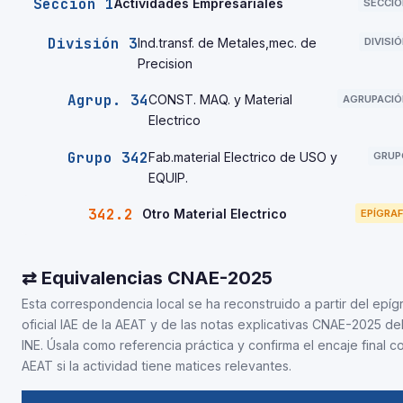
Sección 1
Actividades Empresariales
SECCIÓ
División 3
Ind.transf. de Metales,mec. de
DIVISI
Precision
Agrup. 34
CONST. MAQ. y Material
AGRUPACIÓ
Electrico
Grupo 342
Fab.material Electrico de USO y
GRUP
EQUIP.
342.2
Otro Material Electrico
EPÍGRAF
⇄ Equivalencias CNAE-2025
Esta correspondencia local se ha reconstruido a partir del epíg
oficial IAE de la AEAT y de las notas explicativas CNAE-2025 de
INE. Úsala como referencia práctica y confirma el encaje final co
AEAT si la actividad tiene matices relevantes.