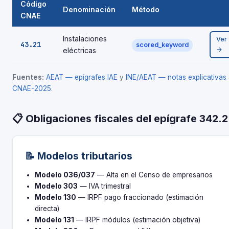
Código
Denominación
Método
CNAE
Instalaciones
Ver
43.21
scored_keyword
→
eléctricas
Fuentes:
AEAT — epígrafes IAE
y
INE/AEAT — notas explicativas
CNAE-2025
.
📋 Obligaciones fiscales del epígrafe 342.2
📝 Modelos tributarios
Modelo 036/037
— Alta en el Censo de empresarios
Modelo 303
— IVA trimestral
Modelo 130
— IRPF pago fraccionado (estimación
directa)
Modelo 131
— IRPF módulos (estimación objetiva)