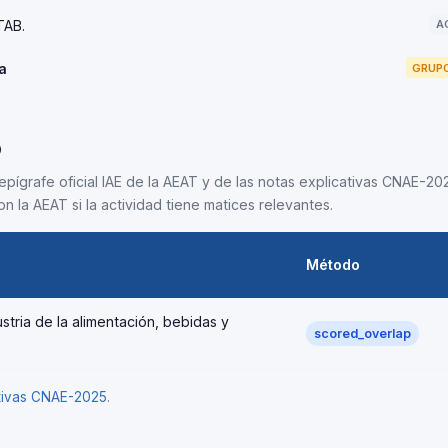
TAB.
A
a
GRUPO
5
epígrafe oficial IAE de la AEAT y de las notas explicativas CNAE-202
n la AEAT si la actividad tiene matices relevantes.
Método
stria de la alimentación, bebidas y
scored_overlap
ativas CNAE-2025
.