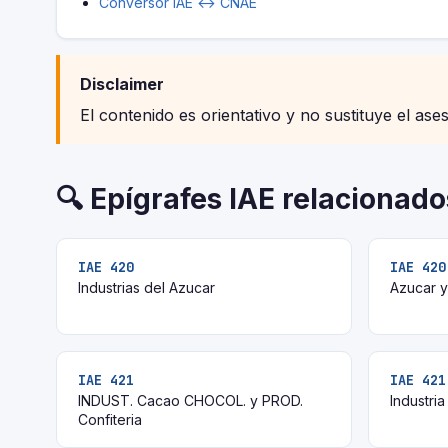
Conversor IAE ↔ CNAE
Disclaimer
El contenido es orientativo y no sustituye el ase
🔍 Epígrafes IAE relacionado
IAE 420
IAE 420
Industrias del Azucar
Azucar y
IAE 421
IAE 421
INDUST. Cacao CHOCOL. y PROD.
Industri
Confiteria