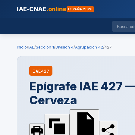
IAE-CNAE
.online
ESPAÑA 2026
Inicio
/
IAE
/
Seccion 1
/
Division 4
/
Agrupacion 42
/
427
IAE
427
Epígrafe IAE 427 
Cerveza