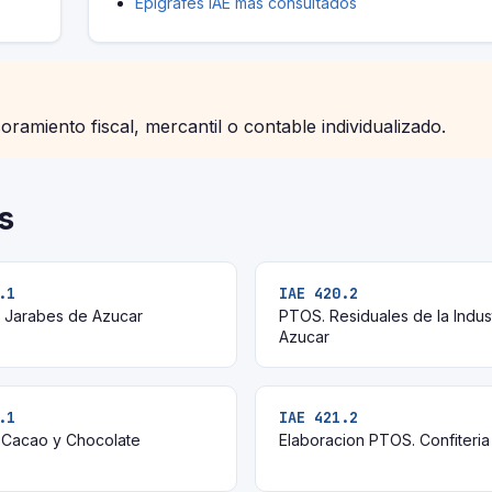
Epígrafes IAE más consultados
soramiento fiscal, mercantil o contable individualizado.
s
.1
IAE 420.2
 Jarabes de Azucar
PTOS. Residuales de la Indust
Azucar
.1
IAE 421.2
a Cacao y Chocolate
Elaboracion PTOS. Confiteria