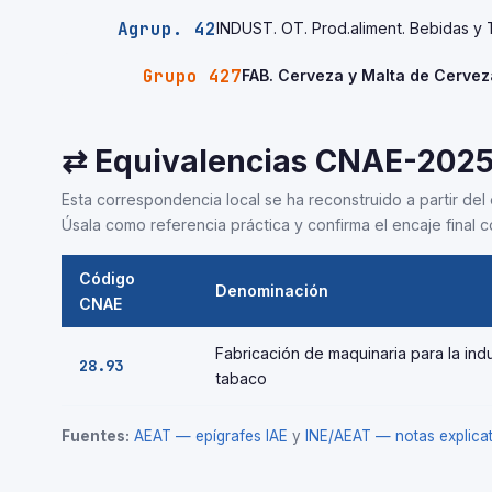
Agrup. 42
INDUST. OT. Prod.aliment. Bebidas y 
Grupo 427
FAB. Cerveza y Malta de Cervez
⇄ Equivalencias CNAE-202
Esta correspondencia local se ha reconstruido a partir del 
Úsala como referencia práctica y confirma el encaje final co
Código
Denominación
CNAE
Fabricación de maquinaria para la indu
28.93
tabaco
Fuentes:
AEAT — epígrafes IAE
y
INE/AEAT — notas explic