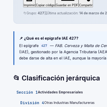
Imprimir
Copiar código
Guardar en PDF
Compartir
📁
Grupo:
427
🗓️
Última actualización:
14 de marzo de 
📌 ¿Qué es el epígrafe IAE 427?
El epígrafe
—
FAB. Cerveza y Malta de Ce
427
(IAE), gestionado por la Agencia Tributaria (A
debe darse de alta en el IAE, aunque la mayoría
📂 Clasificación jerárquica
Sección 1
Actividades Empresariales
División 4
Otras Industrias Manufactureras