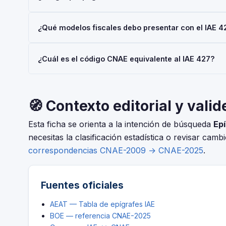
mediante el Modelo 036 o 037.
Las personas físicas (autónomos) están siempre exentas 
¿Qué modelos fiscales debo presentar con el IAE 4
€/año también están exentas. No obstante, el alta en el I
Depende de tu régimen y actividad, pero en general: Mod
¿Cuál es el código CNAE equivalente al IAE 427?
Consulta con tu asesor fiscal para tu situación concreta.
El IAE y el CNAE son clasificaciones complementarias p
CNAE-2025 que corresponde al epígrafe 427 — FAB. Ce
🧭 Contexto editorial y valid
Esta ficha se orienta a la intención de búsqueda
Epí
necesitas la clasificación estadística o revisar camb
correspondencias CNAE-2009 → CNAE-2025
.
Fuentes oficiales
AEAT — Tabla de epígrafes IAE
BOE — referencia CNAE-2025