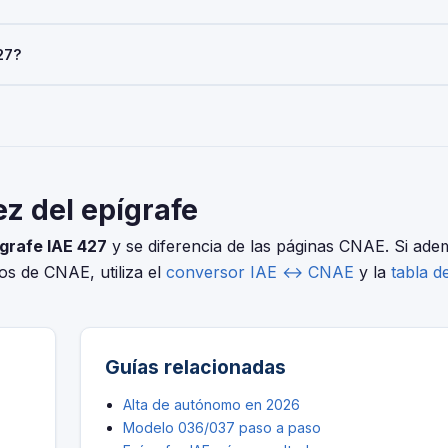
del pago del IAE. Las sociedades con cifra de negocios inferior a 
27?
AE es obligatoria para todos al iniciar la actividad económica.
elo 036/037 (alta), Modelo 303 (IVA trimestral), Modelo 130 o 131 
ero distintas. Usa nuestro conversor IAE↔CNAE para encontrar el c
rveza y Malta de Cerveza.
ez del epígrafe
grafe IAE 427
y se diferencia de las páginas CNAE. Si ade
ios de CNAE, utiliza el
conversor IAE ↔ CNAE
y la
tabla d
Guías relacionadas
Alta de autónomo en 2026
Modelo 036/037 paso a paso