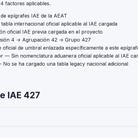
 factores aplicables.
l de epígrafes IAE de la AEAT
tabla internacional oficial aplicable al IAE cargada
ón oficial IAE previa cargada en el proyecto
isión 4 → Agrupación 42 → Grupo 427
 oficial de umbral enlazada específicamente a este epígraf
or
— Sin nomenclatura aduanera oficial aplicable al IAE ca
 No se ha cargado una tabla legacy nacional adicional
e IAE 427
' — pertenece a la Actividades Empresariales del Impuesto sobre
 Toda empresa o autónomo que realice esta actividad debe darse de