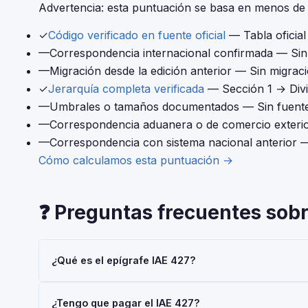
Advertencia: esta puntuación se basa en menos de 4
✓
Código verificado en fuente oficial
— Tabla oficia
—
Correspondencia internacional confirmada
— Sin 
—
Migración desde la edición anterior
— Sin migraci
✓
Jerarquía completa verificada
— Sección 1 → Div
—
Umbrales o tamaños documentados
— Sin fuente
—
Correspondencia aduanera o de comercio exteri
—
Correspondencia con sistema nacional anterior
—
Cómo calculamos esta puntuación →
❓ Preguntas frecuentes sobr
¿Qué es el epígrafe IAE 427?
El epígrafe IAE 427 — 'FAB. Cerveza y Malta de Cerveza
¿Tengo que pagar el IAE 427?
Actividades Económicas (IAE), gestionado por la AEAT.